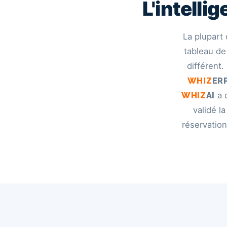
L'intelli
La plupart
tableau de
différent.
WHIZ
ER
WHIZ
AI
a d
validé l
réservatio