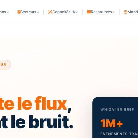
ions
Secteurs
Capacités IA
Ressources
Mondi
COMPAGNIES MARITIMES
Compagnies & NVOCC
iers
Agences de ligne
Agences maritimes
QUES
OUR
PORTS & TERMINAUX
e
Terminaux & dépôts
ACTIFS MARITIMES
e le flux
,
Armateurs & gestionnaires
WHIZAI EN BREF
le bruit.
Chantiers Navals
1M+
ÉVÉNEMENTS TRAI