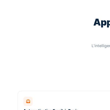
App
L'intellig