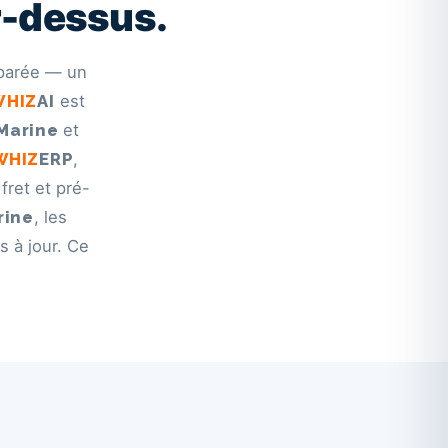
r-dessus.
éparée — un
WHIZ
AI
est
Marine
et
WHIZ
ERP
,
 fret et pré-
rine
, les
s à jour. Ce