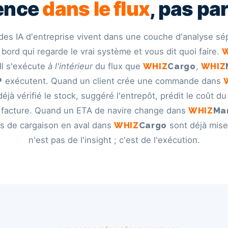
gence
dans le flux
, pas pa
 des IA d'entreprise vivent dans une couche d'analyse s
 bord qui regarde le vrai système et vous dit quoi faire.
 Il s'exécute
à l'intérieur
du flux que
WHIZ
Cargo
,
WHIZ
P
exécutent. Quand un client crée une commande dans
éjà vérifié le stock, suggéré l'entrepôt, prédit le coût du
a facture. Quand un ETA de navire change dans
WHIZ
Ma
ns de cargaison en aval dans
WHIZ
Cargo
sont déjà mise
n'est pas de l'insight ; c'est de l'exécution.