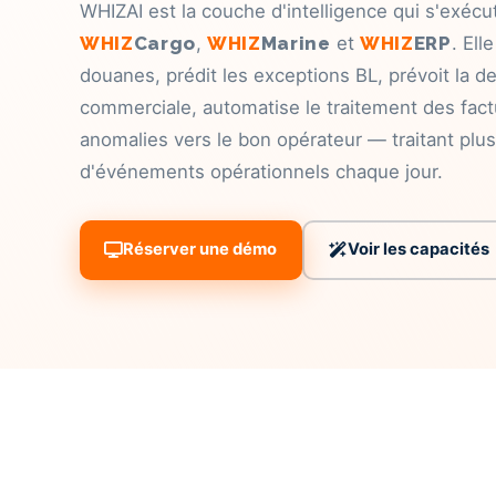
WHIZAI est la couche d'intelligence qui s'exécu
WHIZ
Cargo
,
WHIZ
Marine
et
WHIZ
ERP
. Ell
douanes, prédit les exceptions BL, prévoit la 
commerciale, automatise le traitement des factu
anomalies vers le bon opérateur — traitant plus
d'événements opérationnels chaque jour.
Réserver une démo
Voir les capacités