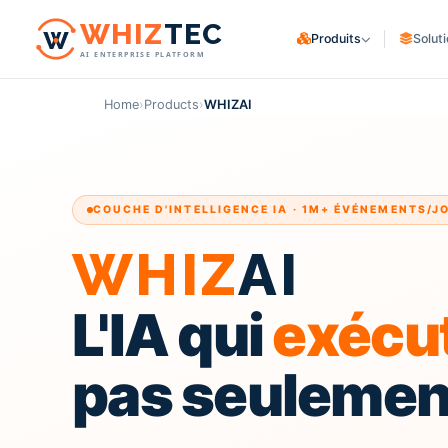
W
HIZ
TEC
Produits
Solut
AI ENTERPRISE PLATFORM
WHIZ
Cargo
CHARGEURS
Logistics & freight ERP
Home
›
Products
›
WHIZAI
Négoce & industrie
WHIZ
Marine
Maritime & fleet ERP
E-commerce & cours
WHIZ
ERP
PRESTATAIRES LOGISTI
Enterprise resource planning
COUCHE D'INTELLIGENCE IA · 1M+ ÉVÉNEMENTS/J
Transitaires
WHIZ
AI
AI for your operation
WHIZ
AI
Courtiers en Douan
Prestataires 3PL
L'IA qui
exécut
pas seulement 