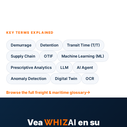
KEY TERMS EXPLAINED
Demurrage
Detention
Transit Time (T/T)
Supply Chain
OTIF
Machine Learning (ML)
Prescriptive Analytics
LLM
AI Agent
Anomaly Detection
Digital Twin
OCR
Browse the full freight & maritime glossary
Vea
en su
WHIZ
AI