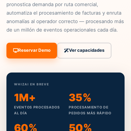
pronostica demanda por ruta comercial,
automatiza el procesamiento de facturas y enruta
anomalías al operador correcto — procesando más
de un millón de eventos operacionales cada día.
Reservar Demo
Ver capacidades
WHIZAI EN BREVE
1M+
35%
EVENTOS PROCESADOS
PROCESAMIENTO DE
AL DÍA
PEDIDOS MÁS RÁPIDO
60%
50%