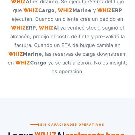
WHIZ
AI
es distinto. Se ejecuta
dentro
del flujo
que
WHIZ
Cargo
,
WHIZ
Marine
y
WHIZ
ERP
ejecutan. Cuando un cliente crea un pedido en
WHIZ
ERP
,
WHIZ
AI
ya verificó stock, sugirió el
almacén, predijo el costo de flete y pre-validó la
factura. Cuando un ETA de buque cambia en
WHIZ
Marine
, las reservas de carga downstream
en
WHIZ
Cargo
ya se actualizaron. No es insight;
es operación.
SEIS CAPACIDADES OPERATIVAS