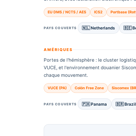
EU DMS / NCTS / AES
ICS2
Portbase (Ro
🇳🇱 Netherlands
🇧🇪 
PAYS COUVERTS
AMÉRIQUES
Portes de l'hémisphère : le cluster logis
VUCE, et l'environnement douanier Siscom
chaque mouvement.
VUCE (PA)
Colón Free Zone
Siscomex (BR
🇵🇦 Panama
🇧🇷 Brazi
PAYS COUVERTS