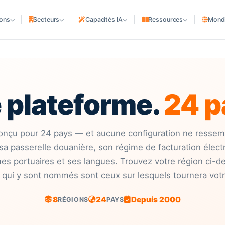
ions
Secteurs
Capacités IA
Ressources
Mondi
COMPAGNIES MARITIMES
Compagnies & NVOCC
iers
Agences de ligne
 plateforme.
24 p
Agences maritimes
QUES
PORTS & TERMINAUX
e
Terminaux & dépôts
nçu pour 24 pays — et aucune configuration ne ressemb
a passerelle douanière, son régime de facturation électr
ACTIFS MARITIMES
mes portuaires et ses langues. Trouvez votre région ci-des
Armateurs & gestionnaires
 qui y sont nommés sont ceux sur lesquels tournera vot
Chantiers Navals
8
24
Depuis 2000
RÉGIONS
PAYS