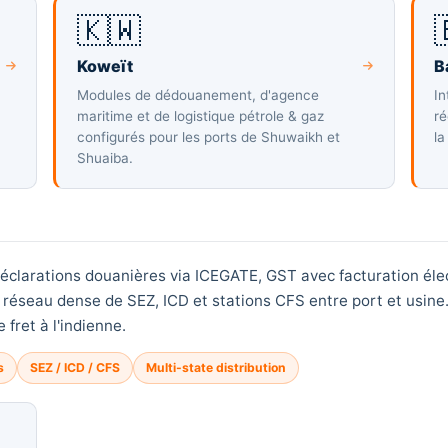
🇰🇼
Koweït
B
Modules de dédouanement, d'agence
In
maritime et de logistique pétrole & gaz
ré
configurés pour les ports de Shuwaikh et
la
Shuaiba.
 déclarations douanières via ICEGATE, GST avec facturation éle
n réseau dense de SEZ, ICD et stations CFS entre port et usine.
 fret à l'indienne.
s
SEZ / ICD / CFS
Multi-state distribution