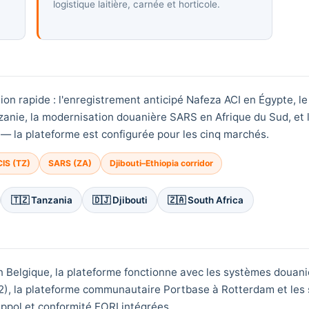
logistique laitière, carnée et horticole.
n rapide : l'enregistrement anticipé Nafeza ACI en Égypte, le
ie, la modernisation douanière SARS en Afrique du Sud, et le
e — la plateforme est configurée pour les cinq marchés.
IS (TZ)
SARS (ZA)
Djibouti–Ethiopia corridor
🇹🇿 Tanzania
🇩🇯 Djibouti
🇿🇦 South Africa
en Belgique, la plateforme fonctionne avec les systèmes douan
2), la plateforme communautaire Portbase à Rotterdam et les
eppol et conformité EORI intégrées.