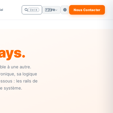
al
Nous Contacter
🇫🇷
FR
Ctrl K
ays.
le à une autre.
onique, sa logique
sous : les rails de
re système.