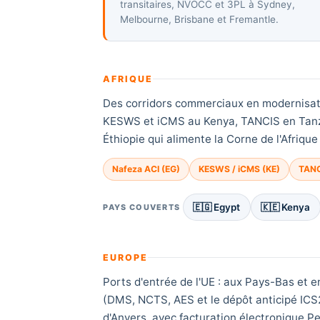
transitaires, NVOCC et 3PL à Sydney,
Melbourne, Brisbane et Fremantle.
AFRIQUE
Des corridors commerciaux en modernisatio
KESWS et iCMS au Kenya, TANCIS en Tanzan
Éthiopie qui alimente la Corne de l'Afriqu
Nafeza ACI (EG)
KESWS / iCMS (KE)
TANC
🇪🇬 Egypt
🇰🇪 Kenya
PAYS COUVERTS
EUROPE
Ports d'entrée de l'UE : aux Pays-Bas et 
(DMS, NCTS, AES et le dépôt anticipé ICS
d'Anvers, avec facturation électronique P