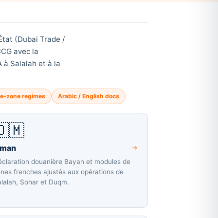
État (Dubai Trade /
CCG avec la
à Salalah et à la
ee-zone regimes
Arabic / English docs
🇴🇲
man
éclaration douanière Bayan et modules de
nes franches ajustés aux opérations de
lalah, Sohar et Duqm.