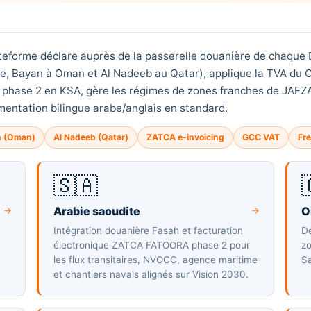
ateforme déclare auprès de la passerelle douanière de chaque 
te, Bayan à Oman et Al Nadeeb au Qatar), applique la TVA du 
hase 2 en KSA, gère les régimes de zones franches de JAFZA 
mentation bilingue arabe/anglais en standard.
n (Oman)
Al Nadeeb (Qatar)
ZATCA e-invoicing
GCC VAT
Fr
🇸🇦
Arabie saoudite
O
Intégration douanière Fasah et facturation
D
électronique ZATCA FATOORA phase 2 pour
zo
les flux transitaires, NVOCC, agence maritime
Sa
et chantiers navals alignés sur Vision 2030.