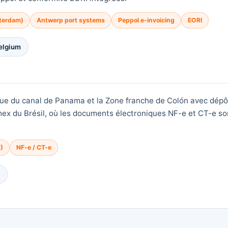
tterdam)
Antwerp port systems
Peppol e-invoicing
EORI
Belgium
tique du canal de Panama et la Zone franche de Colón avec dép
ex du Brésil, où les documents électroniques NF-e et CT-e son
)
NF-e / CT-e
l