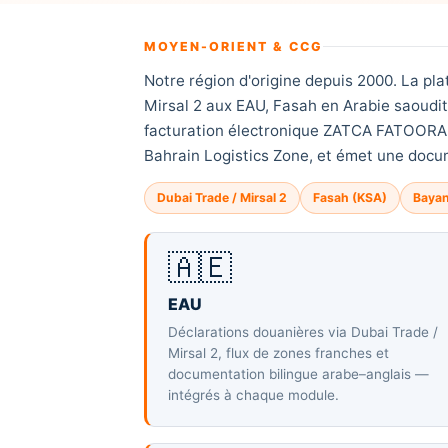
MOYEN-ORIENT & CCG
Notre région d'origine depuis 2000. La pl
Mirsal 2 aux EAU, Fasah en Arabie saoudi
facturation électronique ZATCA FATOORA p
Bahrain Logistics Zone, et émet une docu
Dubai Trade / Mirsal 2
Fasah (KSA)
Baya
🇦🇪
EAU
Déclarations douanières via Dubai Trade /
Mirsal 2, flux de zones franches et
documentation bilingue arabe–anglais —
intégrés à chaque module.