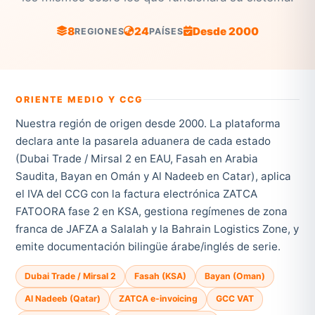
8
24
Desde 2000
REGIONES
PAÍSES
ORIENTE MEDIO Y CCG
Nuestra región de origen desde 2000. La plataforma
declara ante la pasarela aduanera de cada estado
(Dubai Trade / Mirsal 2 en EAU, Fasah en Arabia
Saudita, Bayan en Omán y Al Nadeeb en Catar), aplica
el IVA del CCG con la factura electrónica ZATCA
FATOORA fase 2 en KSA, gestiona regímenes de zona
franca de JAFZA a Salalah y la Bahrain Logistics Zone, y
emite documentación bilingüe árabe/inglés de serie.
Dubai Trade / Mirsal 2
Fasah (KSA)
Bayan (Oman)
Al Nadeeb (Qatar)
ZATCA e-invoicing
GCC VAT