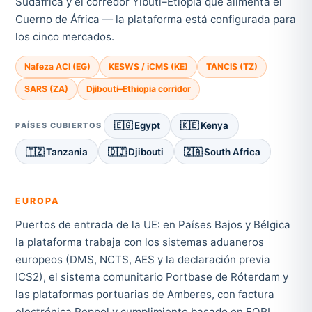
Sudáfrica y el corredor Yibuti–Etiopía que alimenta el
Cuerno de África — la plataforma está configurada para
los cinco mercados.
Nafeza ACI (EG)
KESWS / iCMS (KE)
TANCIS (TZ)
SARS (ZA)
Djibouti–Ethiopia corridor
🇪🇬 Egypt
🇰🇪 Kenya
PAÍSES CUBIERTOS
🇹🇿 Tanzania
🇩🇯 Djibouti
🇿🇦 South Africa
EUROPA
Puertos de entrada de la UE: en Países Bajos y Bélgica
la plataforma trabaja con los sistemas aduaneros
europeos (DMS, NCTS, AES y la declaración previa
ICS2), el sistema comunitario Portbase de Róterdam y
las plataformas portuarias de Amberes, con factura
electrónica Peppol y cumplimiento basado en EORI.