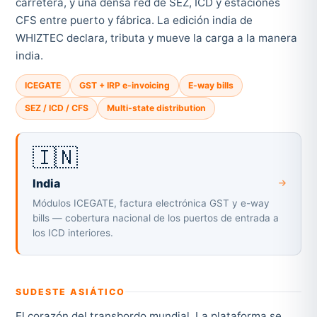
carretera, y una densa red de SEZ, ICD y estaciones
CFS entre puerto y fábrica. La edición india de
WHIZTEC declara, tributa y mueve la carga a la manera
india.
ICEGATE
GST + IRP e-invoicing
E-way bills
SEZ / ICD / CFS
Multi-state distribution
🇮🇳
India
Módulos ICEGATE, factura electrónica GST y e-way
bills — cobertura nacional de los puertos de entrada a
los ICD interiores.
SUDESTE ASIÁTICO
El corazón del transbordo mundial. La plataforma se