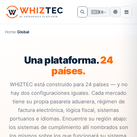
W
HIZ
TEC
🇪🇸
ES
AI ENTERPRISE PLATFORM
Home
›
Global
Una plataforma.
24
países.
WHIZTEC está construido para 24 países — y no
hay dos configuraciones iguales. Cada mercado
tiene su propia pasarela aduanera, régimen de
factura electrónica, lógica fiscal, sistemas
portuarios e idiomas. Encuentre su región abajo:
los sistemas de cumplimiento allí nombrados son
los mismos sobre los que funcionará su sistema.