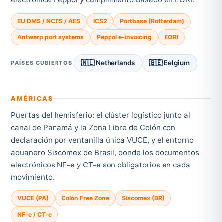
EU DMS / NCTS / AES
ICS2
Portbase (Rotterdam)
Antwerp port systems
Peppol e-invoicing
EORI
🇳🇱 Netherlands
🇧🇪 Belgium
PAÍSES CUBIERTOS
AMÉRICAS
Puertas del hemisferio: el clúster logístico junto al
canal de Panamá y la Zona Libre de Colón con
declaración por ventanilla única VUCE, y el entorno
aduanero Siscomex de Brasil, donde los documentos
electrónicos NF-e y CT-e son obligatorios en cada
movimiento.
VUCE (PA)
Colón Free Zone
Siscomex (BR)
NF-e / CT-e